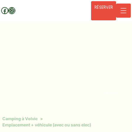
Aller
RÉSERVER
Facebook
Instagram
au
contenu
+3
photos
Camping à Volvic
Emplacement + véhicule (avec ou sans elec)