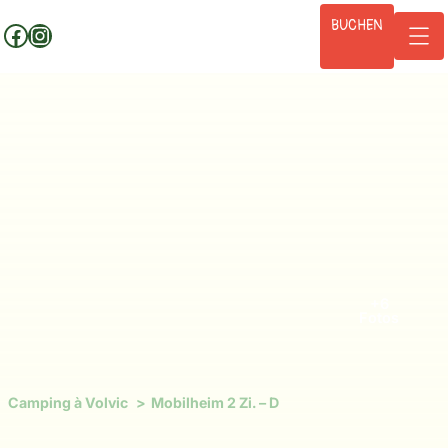
Zum
BUCHEN
Facebook
Instagram
Inhalt
springen
+6
Fotos
Camping à Volvic
Mobilheim 2 Zi. – D