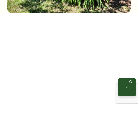
m Puy